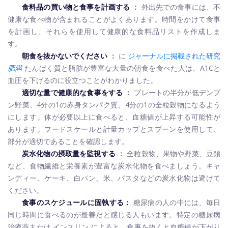
食料品の買い物と食事を計画する
：
外出先での食事には、不
健康な食べ物が含まれることがよくあります。時間をかけて食事
を計画し、それらを使用して健康的な食料品リストを作成しま
す。
朝食を抜かないでください
：
に
ジャーナルに掲載された研究
肥満
たんぱく質と脂肪が豊富な大量の朝食を食べた人は、A1Cと
血圧を下げるのに役立つことがわかりました。
適切な量​​で健康的な食事をする
：
プレートの半分が低デンプ
ン野菜、4分の1の赤身タンパク質、4分の1の全粒穀物になるよう
にします。体が必要以上に食べると、血糖値が上昇する可能性が
あります。フードスケールと計量カップとスプーンを使用して、
部分が適切であることを確認します。
炭水化物の摂取量を監視する
：
全粒穀物、果物や野菜、豆類
など、食物繊維と栄養素が豊富な炭水化物を食べましょう。キャ
ンディー、ケーキ、白パン、米、パスタなどの炭水化物は避けて
ください。
食事のスケジュールに固執する：
糖尿病の人の中には、毎日
同じ時間に食べるのが最善だと感じる人もいます。特定の糖尿病
治療薬または
インスリン
によると、食事を抜くと血糖値が下がり