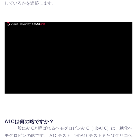
しているかを追跡します。
ad
A1Cは何の略ですか？
一般にA1Cと呼ばれるヘモグロビンA1C（HbA1C）は、糖化ヘ
モグロビンの略です。 A1Cテスト（HbA1Cテストまたはグリコヘ