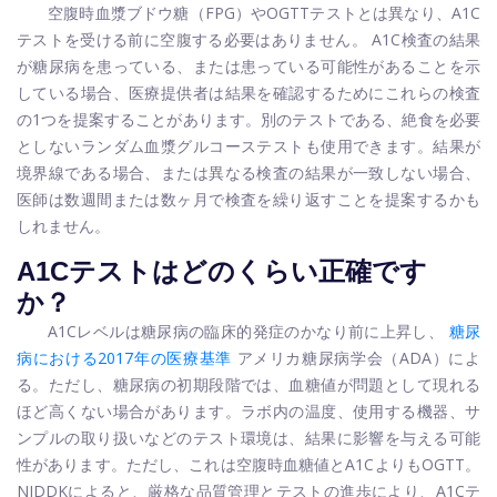
空腹時血漿ブドウ糖（FPG）やOGTTテストとは異なり、A1C
テストを受ける前に空腹する必要はありません。 A1C検査の結果
が糖尿病を患っている、または患っている可能性があることを示
している場合、医療提供者は結果を確認するためにこれらの検査
の1つを提案することがあります。別のテストである、絶食を必要
としないランダム血漿グルコーステストも使用できます。結果が
境界線である場合、または異なる検査の結果が一致しない場合、
医師は数週間または数ヶ月で検査を繰り返すことを提案するかも
しれません。
A1Cテストはどのくらい正確です
か？
A1Cレベルは糖尿病の臨床的発症のかなり前に上昇し、
糖尿
病における2017年の医療基準
アメリカ糖尿病学会（ADA）によ
る。ただし、糖尿病の初期段階では、血糖値が問題として現れる
ほど高くない場合があります。ラボ内の温度、使用する機器、サ
ンプルの取り扱いなどのテスト環境は、結果に影響を与える可能
性があります。ただし、これは空腹時血糖値と
A1CよりもOGTT。
NIDDKによると、厳格な品質管理とテストの進歩により、A1Cテ