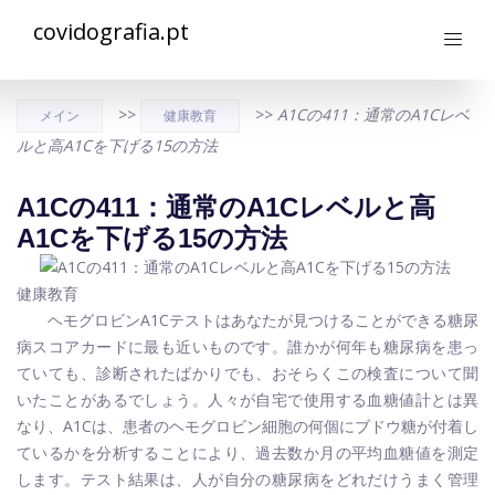
covidografia.pt
>>
>>
A1Cの411：通常のA1Cレベ
メイン
健康教育
ルと高A1Cを下げる15の方法
A1Cの411：通常のA1Cレベルと高
A1Cを下げる15の方法
健康教育
ヘモグロビンA1Cテストはあなたが見つけることができる糖尿
病スコアカードに最も近いものです。誰かが何年も糖尿病を患っ
ていても、診断されたばかりでも、おそらくこの検査について聞
いたことがあるでしょう。人々が自宅で使用する血糖値計とは異
なり、A1Cは、患者のヘモグロビン細胞の何個にブドウ糖が付着し
ているかを分析することにより、過去数か月の平均血糖値を測定
します。テスト結果は、人が自分の糖尿病をどれだけうまく管理