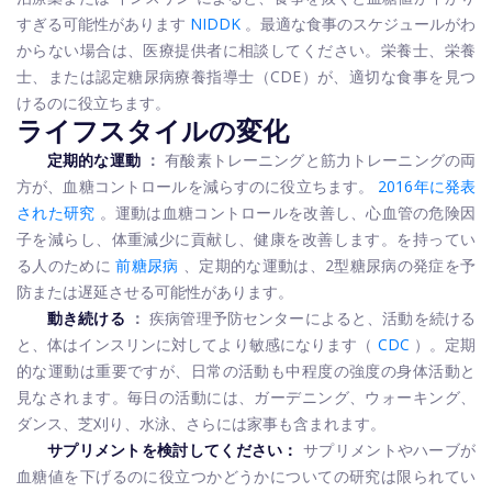
すぎる可能性があります
NIDDK
。最適な食事のスケジュールがわ
からない場合は、医療提供者に相談してください。栄養士、栄養
士、または認定糖尿病療養指導士（CDE）が、適切な食事を見つ
けるのに役立ちます。
ライフスタイルの変化
定期的な運動
：
有酸素トレーニングと筋力トレーニングの両
方が、血糖コントロールを減らすのに役立ちます。
2016年に発表
された研究
。運動は血糖コントロールを改善し、心血管の危険因
子を減らし、体重減少に貢献し、健康を改善します。を持ってい
る人のために
前糖尿病
、定期的な運動は、2型糖尿病の発症を予
防または遅延させる可能性があります。
動き続ける
：
疾病管理予防センターによると、活動を続ける
と、体はインスリンに対してより敏感になります（
CDC
）。定期
的な運動は重要ですが、日常の活動も中程度の強度の身体活動と
見なされます。毎日の活動には、ガーデニング、ウォーキング、
ダンス、芝刈り、水泳、さらには家事も含まれます。
サプリメントを検討してください：
サプリメントやハーブが
血糖値を下げるのに役立つかどうかについての研究は限られてい