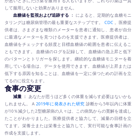
が悪いときにだけ薬を服用する人もいますが、これらの薬は一貫
して服用しないと効果がありません。
血糖値を監視および追跡する
：
によると、定期的な血糖モニ
タリングは糖尿病管理の最も重要なステップです。
CDC
。医療提
供者は、さまざまな種類のメーターを患者に通知し、患者が自分
に最適なメーターを見つけるのを支援できます。医療提供者は、
血糖値をチェックする頻度と目標血糖値の範囲を患者に伝えるこ
ともできます。
血糖値のログを記録して、血糖値の急上昇と低下
のパターンとトリガーを探します。継続的な血糖値モニターを着
用している場合は、データを使用できます。血糖値が上昇または
低下する原因を知ることは、血糖値を一定に保つための計画を立
てるのに役立ちます。
食事の変更
減量
：
あなたが思うほど多くの体重を減らす必要はないかも
しれません。 A
2019年に発表された研究
診断から5年以内に体重
が10％減少した2型糖尿病の人々は、この病気からの寛解を達成し
たことがわかりました。医療提供者と協力して、減量の目標を立
てます。栄養士または栄養士と協力して、実行可能な食事計画の
作成を支援します。