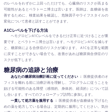
のレベルをわずかに上回っただけでも、心臓病のリスクが高まる
可能性があるとベラトーニ博士は言います。医師は、血糖値を改
善するために、検査結果を確認し、危険因子やライフスタイルの
変化について患者と話すことができます。
A1Cレベルを下げる方法
ヘモグロビンA1Cレベルをできるだけ正常に近づけることが重
要です、とベラトーニ博士は言います。ヘモグロビンA1Cを減らす
と、糖尿病による合併症のリスクが減ります。 A1Cを正常な範囲
に戻すことができない場合でも、改善があれば糖尿病合併症のリ
スクが低下します。
糖尿病の追跡と治療
あなたの糖尿病治療計画に従ってください
：
医療提供者のオ
フィスを離れる前に治療計画を理解し、プログラムに従うことを
妨げる可能性のある障壁（感情的、身体的、経済的）について話
し合います。すべてのフォローアップ訪問に参加します。
一貫して処方薬を服用する
：
医療提供者が血糖値を下げるた
めの薬を処方している場合は、定期的に服用してください。気分