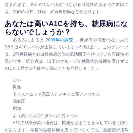
含まれます。高いA1Cレベルにつながる可能性のある他の要因に
は、年齢の増加、妊娠、妊娠糖尿病などがあります。
あなたは高いA1Cを持ち、糖尿病にな
らないでしょうか？
ある人によると
2009年の調査
、糖尿病の病歴のない人の
3.8％はA1Cレベルが上昇しています（6.0以上）
。このグループ
は、2型糖尿病と心血管疾患の他の危険因子を持っている可能性が
高いです。研究者は、以下のグループが糖尿病の診断を受けずに
A1Cが上昇する可能性が高いことを発見しました：
古い
男性
非ヒスパニック系黒人とメキシコ系アメリカ人
高血圧
肥満
より高いC反応性タンパク質レベル
A1Cの結果が高い場合は、問題があることを示している可能性
があります。本格的な糖尿病を患っていなくても、血糖値が通常