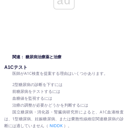
ad
関連：
糖尿病治療薬と治療
A1Cテスト
医師がA1C検査を提案する理由はいくつかあります。
2型糖尿病の診断を下すには
前糖尿病をテストするには
血糖値を監視するには
治療の調整が必要かどうかを判断するには
国立糖尿病・消化器・腎臓病研究所によると、A1C血液検査
は、1型糖尿病、妊娠糖尿病、または嚢胞性線維症関連糖尿病の診
断には適していません（
NIDDK
）。