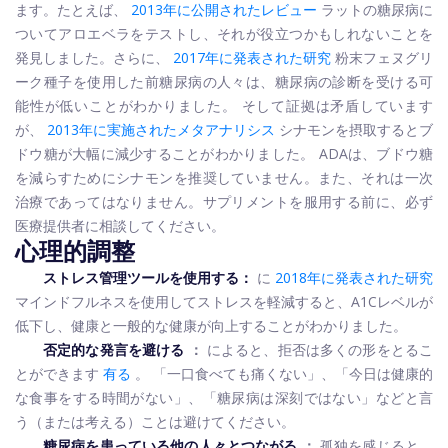
ます。たとえば、
2013年に公開されたレビュー
ラットの糖尿病に
ついてアロエベラをテストし、それが役立つかもしれないことを
発見しました。さらに、
2017年に発表された研究
粉末フェヌグリ
ーク種子を使用した前糖尿病の人々は、糖尿病の診断を受ける可
能性が低いことがわかりました。
そして証拠は矛盾しています
が、
2013年に実施されたメタアナリシス
シナモンを摂取するとブ
ドウ糖が大幅に減少することがわかりました。 ADAは、ブドウ糖
を減らすためにシナモンを推奨していません。また、それは一次
治療であってはなりません。サプリメントを服用する前に、必ず
医療提供者に相談してください。
心理的調整
ストレス管理ツールを使用する：
に
2018年に発表された研究
マインドフルネスを使用してストレスを軽減すると、A1Cレベルが
低下し、健康と一般的な健康が向上することがわかりました。
否定的な発言を避ける
：
によると、拒否は多くの形をとるこ
とができます
有る
。 「一口食べても痛くない」、「今日は健康的
な食事をする時間がない」、「糖尿病は深刻ではない」などと言
う（または考える）ことは避けてください。
糖尿病を患っている他の人々とつながる
：
孤独を感じると、