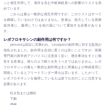
ンと相互作用して、発作を含む中枢神経系への影響のリスクを高
めています。
これらは最も一般的な相互作用ですが、このリストはすべて
を網羅しているわけではありません。患者は、処方している医療
提供者に、服用している他の薬について通知する必要がありま
す。
レボフロキサシンの副作用は何ですか？
Janssenは訴訟に見舞われ、Levaquinの副作用に対する監視が
強化されました。副作用を念頭に置くのは良いことですが、医療
専門家の医学的アドバイスに注意深く従い、懸念事項をすぐに報
告する患者は、彼らの上で眠りを失うべきではありません。レボ
フロキサシンの最も一般的な副作用は主に胃腸および神経器官に
関係しているとフリードランダー博士は言います。したがって、
レボフロキサシンを服用している人は誰でも次のことに注意する
必要があります。
吐き気または嘔吐
下痢
便秘