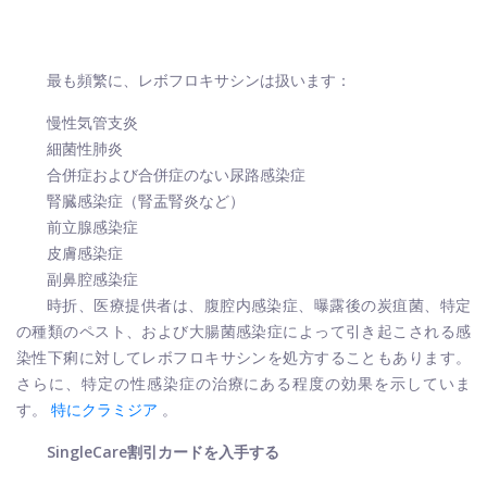
最も頻繁に、レボフロキサシンは扱います：
慢性気管支炎
細菌性肺炎
合併症および合併症のない尿路感染症
腎臓感染症（腎盂腎炎など）
前立腺感染症
皮膚感染症
副鼻腔感染症
時折、医療提供者は、腹腔内感染症、曝露後の炭疽菌、特定
の種類のペスト、および大腸菌感染症によって引き起こされる感
染性下痢に対してレボフロキサシンを処方することもあります。
さらに、特定の性感染症の治療にある程度の効果を示していま
す。
特にクラミジア
。
SingleCare割引カードを入手する