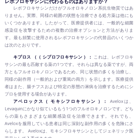
レボフロキサシンに代わるものはありますか？
レボフロキサシンだけがフルオロキノロン系抗生物質ではあ
りません。実際、同様の範囲の状態を治療できる処方薬は他にも
いくつかあります。したがって、医療提供者には、一般的な細菌
感染症を攻撃するための複数の治療オプションと方法がありま
す。最も頻繁に使用されるレボフロキサシンの代替品のいくつか
は次のとおりです。
キプロス
（（
シプロフロキサシン
）：
これは、レボフロキ
サシンの最も匹敵する薬の1つです。それらは異なる薬ですが、両
方ともフルオロキノロンであるため、同じ状態の多くを治療し、
同様の副作用（一般的および重篤の両方）を示します。医療提供
者はまた、腸チフスおよび特定の形態の淋病を治療するためにシ
プロを使用する場合があります。
アベロックス（
モキシフロキサシン
）：
Aveloxは、
Levaquinにかなり似ているもう1つのフルオロキノロンです。どち
らの薬もさまざまな細菌感染症を治療できます。それでも、
Aveloxを服用している患者は同じ深刻な副作用の多くを危険にさ
らします。 Aveloxは、モキシフロキサシンとしてジェネリック医