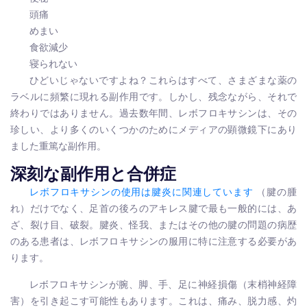
頭痛
めまい
食欲減少
寝られない
ひどいじゃないですよね？これらはすべて、さまざまな薬の
ラベルに頻繁に現れる副作用です。しかし、残念ながら、それで
終わりではありません。過去数年間、レボフロキサシンは、その
珍しい、より多くのいくつかのためにメディアの顕微鏡下にあり
ました
重篤な副作用
。
深刻な副作用と合併症
レボフロキサシンの使用は腱炎に関連しています
（腱の腫
れ）だけでなく、足首の後ろのアキレス腱で最も一般的には、あ
ざ、裂け目、破裂。腱炎、怪我、またはその他の腱の問題の病歴
のある患者は、レボフロキサシンの服用に特に注意する必要があ
ります。
レボフロキサシンが腕、脚、手、足に神経損傷（末梢神経障
害）を引き起こす可能性もあります。これは、痛み、脱力感、灼