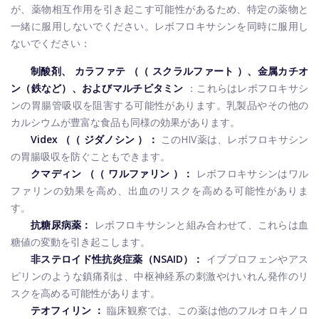
が、薬物相互作用を引き起こす可能性があるため、特定の薬物と
一緒に服用しないでください。レボフロキサシンを同時に服用し
ないでください：
制酸剤、
カラファテ
（（
スクラルファート
）、金属カチオ
ン（鉄など）、およびマルチビタミン
：これらはレボフロキサシ
ンの胃腸管吸収を阻害する可能性があります。乳製品やその他の
カルシウムが豊富な食品も同様の効果があります。
Videx
（（
ジダノシン
）：
このHIV薬は、レボフロキサシン
の胃腸吸収を防ぐこともできます。
クマディン
（（
ワルファリン
）：
レボフロキサシンはワル
ファリンの効果を高め、出血のリスクを高める可能性がありま
す。
抗糖尿病薬：
レボフロキサシンと組み合わせて、これらは血
糖値の変動を引き起こします。
非ステロイド性抗炎症薬（NSAID）：
イブプロフェンやアス
ピリンのような鎮痛剤は、中枢神経系の刺激やけいれん発作のリ
スクを高める可能性があります。
テオフィリン
：
臨床観察では、この薬は他のフルオロキノロ