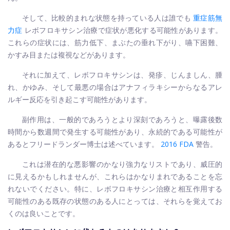
そして、比較的まれな状態を持っている人は誰でも
重症筋無
力症
レボフロキサシン治療で症状が悪化する可能性があります。
これらの症状には、筋力低下、まぶたの垂れ下がり、嚥下困難、
かすみ目または複視などがあります。
それに加えて、レボフロキサシンは、発疹、じんましん、腫
れ、かゆみ、そして最悪の場合はアナフィラキシーからなるアレ
ルギー反応を引き起こす可能性があります。
副作用は、一般的であろうとより深刻であろうと、曝露後数
時間から数週間で発生する可能性があり、永続的である可能性が
あるとフリードランダー博士は述べています。
2016 FDA
警告。
これは潜在的な悪影響のかなり強力なリストであり、威圧的
に見えるかもしれませんが、これらはかなりまれであることを忘
れないでください。特に、レボフロキサシン治療と相互作用する
可能性のある既存の状態のある人にとっては、それらを覚えてお
くのは良いことです。