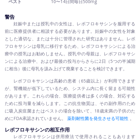
ペスト
10〜14日間毎日500mg
警告
妊娠中または授乳中の女性は、レボフロキサシンを服用する
前に医療提供者に相談する必要があります。妊娠中の女性を対象
とした適切な、または十分に管理された研究はありません。レボ
フロキサシンは母乳に移行するため、レボフロキサシンによる治
療中の授乳はお勧めしません。授乳中の母親は、レボフロキサシ
ンによる治療中、および最後の投与からさらに2日（5つの半減期
に相当）後に母乳を汲み上げて廃棄することを検討できます。
レボフロキサシンは高齢の患者（65歳以上）が利用できます
が、腎機能が低下しているため、システム内に長く留まる可能性
があります。これらの場合、医療提供者は多くの場合、対応する
ために投与量を減らします。この抗生物質は、その副作用のため
に吸入炭疽菌またはペストの場合を除いて、18歳未満の子供のた
めにFDA承認されていません。
薬剤耐性菌を発生させる可能性
。
レボフロキサシンの相互作用
レボフロキサシンは併用療法で使用されることもあります