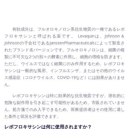
有効成分は、フルオロキノロン系抗生物質の一種であるレボ
フロキサシンと呼ばれる薬です。 Levaquinは、Johnson＆
Johnsonの子会社であるJanssenPharmaceuticalsによって製造さ
れたブランド名バージョンです。フルオロキノロンは、細菌の複
製に不可欠な2つの別々の酵素に作用し、細胞の増殖を防ぎます。
ただし、ウイルスではなく細菌にのみ作用するため、レボフロキ
サシンは一般的な風邪、インフルエンザ、またはその他のウイル
ス感染症（コロナウイルス、COVID-19など）には効果がありませ
ん。
レボフロキサシンは特に効果的な抗生物質ですが、潜在的に
危険な副作用を引き起こす可能性があるため、市販されていませ
ん。処方箋でのみ入手できるため、医療提供者はその使用に適し
た条件と状況を評価できます。
レボフロキサシンは何に使用されますか？