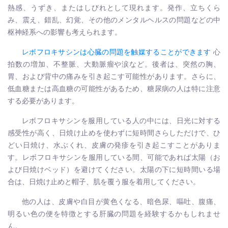
熱感、うずき、またはしびれとして現れます。発作、立ちくら
み、震え、錯乱、幻覚、その他のメンタルヘルスの問題などの中
枢神経系への影響も考えられます。
レボフロキサシンは心臓の問題を触媒することができます
心
拍数の増加、不整脈、大動脈瘤や涙など。後者は、突然の胸、
胃、および背中の痛みを引き起こす可能性があります。さらに、
低血糖または高血糖の可能性があるため、糖尿病の人は特に注意
する必要があります。
レボフロキサシンを服用している人の中には、日光に対する
感受性が高く、日焼け止めを使わずに短時間さらしただけで、ひ
どい日焼け、水ぶくれ、皮膚の発疹を引き起こすことがありま
す。レボフロキサシンを服用している間、可能であれば太陽（お
よび日焼けベッド）を避けてください。太陽の下に短時間いる場
合は、日焼け止めと帽子、肌を覆う服を着用してください。
他の人は、皮膚や白目が黄色くなる、暗色尿、嘔吐、腹痛、
明るい色の便を特徴とする肝臓の問題を経験するかもしれませ
ん。