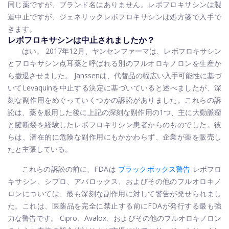
同じ薬ですが、ブランド名はありません。レボフロキサシンは製
造中止ですが、ジェネリックレボフロキサシンは処方箋で入手で
きます。
レボフロキサシンは中止されましたか？
はい。 2017年12月、ヤンセンファーマは、レボフロキサシン
とフロキサシン点耳薬と呼ばれる別のフルオロキノロンを生産か
ら撤退させました。 Janssenは、代替品の幅広い入手可能性に基づ
いてLevaquinを中止する決定に基づいていると述べましたが、深
刻な副作用をめぐっていくつかの訴訟がありました。これらの訴
訟は、薬を服用した後に上記の深刻な副作用の1つ、主に大動脈瘤
と腱断裂を経験したレボフロキサシン患者からのものでした。彼
らは、潜在的に危険な副作用にもかかわらず、企業が薬を販売し
たと主張している。
これらの訴訟の前に、FDAは
ブラックボックス警告
レボフロ
キサシン、シプロ、アバロックス、およびその他のフルオロキノ
ロンについては、最も深刻な副作用に対して警告が発せられまし
た。これは、医薬品を完全に禁止する前にFDAが発行する最も強
力な警告です。 Cipro、Avalox、およびその他のフルオロキノロン