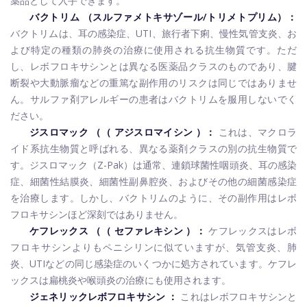
薬品として入手できます。
バクトリム
（スルファメトキサゾール/トリメトプリム）：
バクトリムは、耳の感染症、UTI、旅行者下痢、慢性気管支炎、お
よび特定の種類の肺炎の治療に使用される抗生物質です。ただ
し、レボフロキサシンとは異なる医薬品クラスのものであり、腱
断裂や大動脈瘤などの重篤な副作用のリスクは同じではありませ
ん。サルファ剤アレルギーの患者はバクトリムを服用しないでく
ださい。
ジスロマック
（（
アジスロマイシン
）：
これは、マクロラ
イド系抗生物質と呼ばれる、異なる薬剤クラスの別の抗生物質で
す。ジスロマック（Z-Pak）は通常、連鎖球菌性咽頭炎、耳の感染
症、細菌性結膜炎、細菌性副鼻腔炎、およびその他の細菌感染症
を治療します。しかし、バクトリムのように、その副作用はレボ
フロキサシンほど深刻ではありません。
ケフレックス
（（
セファレキシン
）：
ケフレックスはレボ
フロキサシンよりもペニシリンに似ていますが、気管支炎、肺
炎、UTIなどの同じ感染症のいくつかに処方されています。ケフレ
ックスは扁桃炎や喉頭炎の治療にも使用されます。
ジェネリックレボフロキサシン
：
これはレボフロキサシンと