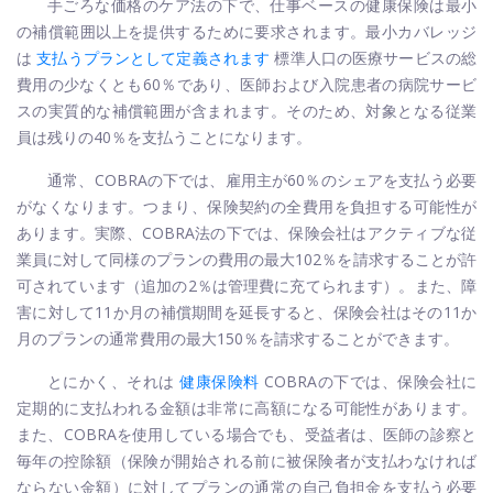
手ごろな価格のケア法の下で、仕事ベースの健康保険は最小
の補償範囲以上を提供するために要求されます。最小カバレッジ
は
支払うプランとして定義されます
標準人口の医療サービスの総
費用の少なくとも60％であり、医師および入院患者の病院サービ
スの実質的な補償範囲が含まれます。そのため、対象となる従業
員は残りの40％を支払うことになります。
通常、COBRAの下では、雇用主が60％のシェアを支払う必要
がなくなります。つまり、保険契約の全費用を負担する可能性が
あります。実際、COBRA法の下では、保険会社はアクティブな従
業員に対して同様のプランの費用の最大102％を請求することが許
可されています（追加の2％は管理費に充てられます）。また、障
害に対して11か月の補償期間を延長すると、保険会社はその11か
月のプランの通常費用の最大150％を請求することができます。
とにかく、それは
健康保険料
COBRAの下では、保険会社に
定期的に支払われる金額は非常に高額になる可能性があります。
また、COBRAを使用している場合でも、受益者は、医師の診察と
毎年の控除額（保険が開始される前に被保険者が支払わなければ
ならない金額）に対してプランの通常の自己負担金を支払う必要