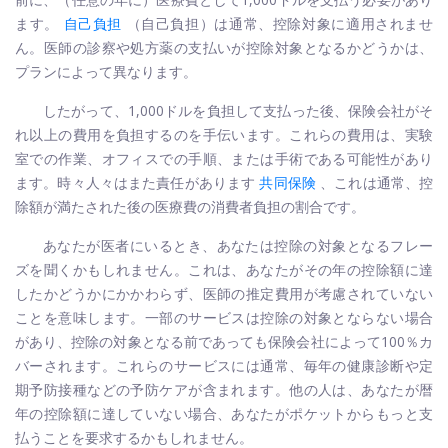
ます。
自己負担
（自己負担）は通常、控除対象に適用されませ
ん。医師の診察や処方薬の支払いが控除対象となるかどうかは、
プランによって異なります。
したがって、1,000ドルを負担して支払った後、保険会社がそ
れ以上の費用を負担するのを手伝います。これらの費用は、実験
室での作業、オフィスでの手順、または手術である可能性があり
ます。時々人々はまた責任があります
共同保険
、これは通常、控
除額が満たされた後の医療費の消費者負担の割合です。
あなたが医者にいるとき、あなたは控除の対象となるフレー
ズを聞くかもしれません。これは、あなたがその年の控除額に達
したかどうかにかかわらず、医師の推定費用が考慮されていない
ことを意味します。一部のサービスは控除の対象とならない場合
があり、控除の対象となる前であっても保険会社によって100％カ
バーされます。これらのサービスには通常、毎年の健康診断や定
期予防接種などの予防ケアが含まれます。他の人は、あなたが暦
年の控除額に達していない場合、あなたがポケットからもっと支
払うことを要求するかもしれません。