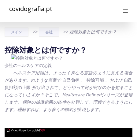
covidografia.pt
>>
>>
控除対象とは何ですか？
メイン
会社
控除対象とは何ですか？
会社のヘルスケアの定義
ヘルスケア用語は、まったく異なる言語のように見える場合
があります。のような言葉で
自己負担
、
控除可能
、および
自己
負担額の上限
投げ出されて、どうやって何が何なのかを知ること
になっていますか？そこで、Healthcare Definedシリーズが登場
します。保険の補償範囲の条件を分類して、理解できるようにし
ます。理解すれば、より多くの節約が実現します。