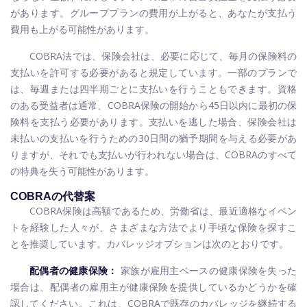
があります。グループプランの費用が上がると、あなたが支払う
費用も上がる可能性があります。
COBRA法では、保険会社は、必要に応じて、毎月の保険料の
支払いを許可する必要があると規定しています。一部のプランで
は、毎週または四半期ごとに支払いを行うこともできます。資格
のある受益者は通常、COBRA保険の開始から45日以内に最初の保
険料を支払う必要があります。支払いを逃した場合、保険会社は
未払いの支払いを行うための30日間の猶予期間を与える必要があ
りますが、それでも支払いが行われない場合は、COBRAのすべて
の特典を失う可能性があります。
COBRAの代替案
COBRA保険は高額であるため、労働省は、最近適格なイベン
トを経験した人々が、さまざまな方法でより手頃な保険を探すこ
とを推奨しています。カバレッジオプションは次のとおりです。
配偶者の健康保険：
家族が雇用主ベースの健康保険を失った
場合は、配偶者の雇用主が健康保険を提供しているかどうかを確
認してください。これは、COBRAで既存のカバレッジを継続する