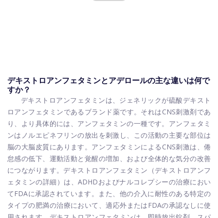
デキストロアンフェタミンとアデロールの主な違いは何で
すか？
デキストロアンフェタミンは、ジェネリックが硫酸デキスト
ロアンフェタミンであるブランド薬です。それはCNS刺激剤であ
り、より具体的には、アンフェタミンの一種です。アンフェタミ
ンはノルエピネフリンの放出を刺激し、この活動の主要な部位は
脳の大脳皮質にあります。アンフェタミンによるCNS刺激は、倦
怠感の低下、運動活動と覚醒の増加、および全体的な気分の改善
につながります。デキストロアンフェタミン（デキストロアンフ
ェタミンの詳細）は、ADHDおよびナルコレプシーの治療におい
てFDAに承認されています。また、他の介入に耐性のある特定の
タイプの肥満の治療において、適応外またはFDAの承認なしに使
用されます。デキストロアンフェタミンは、即時放出錠剤、スパ