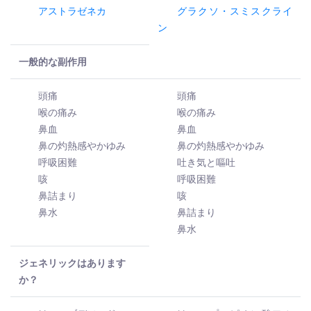
アストラゼネカ
グラクソ・スミスクライ
ン
一般的な副作用
頭痛
頭痛
喉の痛み
喉の痛み
鼻血
鼻血
鼻の灼熱感やかゆみ
鼻の灼熱感やかゆみ
呼吸困難
吐き気と嘔吐
咳
呼吸困難
鼻詰まり
咳
鼻水
鼻詰まり
鼻水
ジェネリックはあります
か？