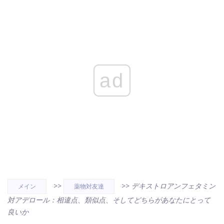
ad
>>
>>
デキストロアンフェタミン
メイン
薬物対友達
対アデロール：相違点、類似点、そしてどちらがあなたにとって
良いか