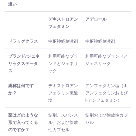
違い
デキストロアン
アデロール
フェタミン
ドラッグクラス
中枢神経刺激剤
中枢神経刺激剤
ブランド/ジェネ
利用可能なブラ
利用可能なブランドと
リックステータ
ンドとジェネリ
ジェネリック
ス
ック
総称は何です
デキストロアン
アンフェタミン塩（d-
か？
フェタミン硫酸
アンフェタミンおよび
塩
l-アンフェタミン）
薬はどのような
錠剤、スパンス
錠剤および徐放性カプ
形で入ってくる
ル、および徐放
セル
のですか？
性カプセル