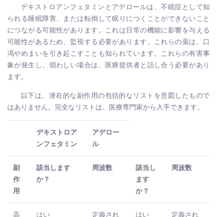
デキストロアンフェタミンとアデロールは、不眠症として知
られる睡眠障害、または転倒して眠りにつくことができないこと
につながる可能性があります。これは日常の機能に影響を与える
可能性があるため、監視する必要があります。これらの薬は、口
渇やめまいを引き起こすことも知られています。これらの有害事
象が発生し、煩わしい場合は、医療提供者と話し合う必要があり
ます。
以下は、潜在的な副作用の包括的なリストを意図したもので
はありません。完全なリストは、医療専門家から入手できます。
デキストロア
アデロー
ンフェタミン
ル
副
該当します
周波数
該当し
周波数
作
か？
ます
用
か？
高
はい
定義され
はい
定義され