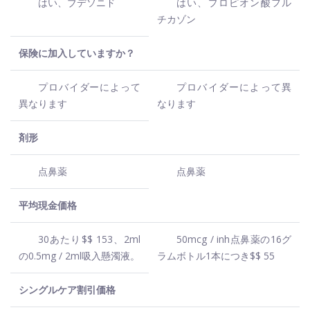
はい、ブデソニド
はい、プロピオン酸フル
チカゾン
保険に加入していますか？
プロバイダーによって
プロバイダーによって異
異なります
なります
剤形
点鼻薬
点鼻薬
平均現金価格
30あたり$$ 153、2ml
50mcg / inh点鼻薬の16グ
の0.5mg / 2ml吸入懸濁液。
ラムボトル1本につき$$ 55
シングルケア割引価格