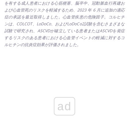
を有する成人患者における心筋梗塞、脳卒中、冠動脈血行再建お
よび心血管死のリスクを軽減するため、2023 年 6 月に追加の適応
症の承認を最近取得しました。心血管疾患の危険因子。コルヒチ
ンは、COLCOT、LoDoCo、およびLoDoCo2試験を含むさまざまな
試験で研究され、ASCVDが確立している患者またはASCVDを発症
するリスクのある患者における心血管イベントの軽減に対するコ
ルヒチンの抗炎症効果が評価されました。
ad