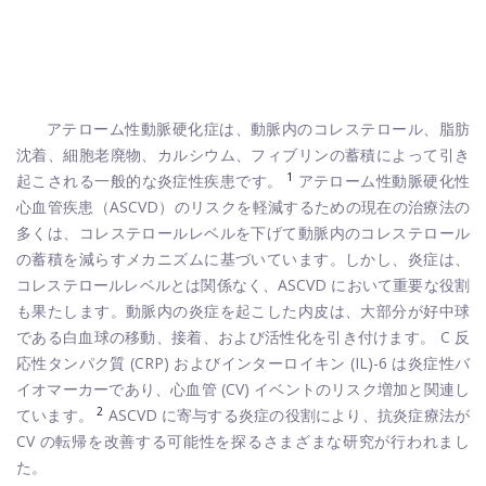
アテローム性動脈硬化症は、動脈内のコレステロール、脂肪
沈着、細胞老廃物、カルシウム、フィブリンの蓄積によって引き
1
起こされる一般的な炎症性疾患です。
アテローム性動脈硬化性
心血管疾患（ASCVD）のリスクを軽減するための現在の治療法の
多くは、コレステロールレベルを下げて動脈内のコレステロール
の蓄積を減らすメカニズムに基づいています。しかし、炎症は、
コレステロールレベルとは関係なく、ASCVD において重要な役割
も果たします。動脈内の炎症を起こした内皮は、大部分が好中球
である白血球の移動、接着、および活性化を引き付けます。 C 反
応性タンパク質 (CRP) およびインターロイキン (IL)-6 は炎症性バ
イオマーカーであり、心血管 (CV) イベントのリスク増加と関連し
2
ています。
ASCVD に寄与する炎症の役割により、抗炎症療法が
CV の転帰を改善する可能性を探るさまざまな研究が行われまし
た。