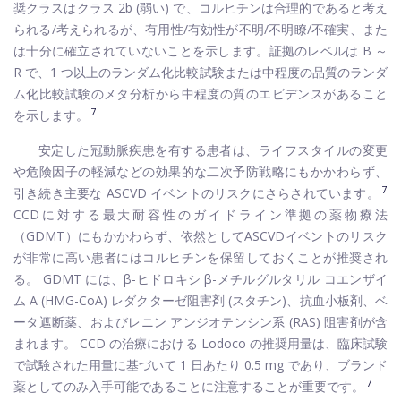
奨クラスはクラス 2b (弱い) で、コルヒチンは合理的であると考え
られる/考えられるが、有用性/有効性が不明/不明瞭/不確実、また
は十分に確立されていないことを示します。証拠のレベルは B ～
R で、1 つ以上のランダム化比較試験または中程度の品質のランダ
ム化比較試験のメタ分析から中程度の質のエビデンスがあること
7
を示します。
安定した冠動脈疾患を有する患者は、ライフスタイルの変更
や危険因子の軽減などの効果的な二次予防戦略にもかかわらず、
7
引き続き主要な ASCVD イベントのリスクにさらされています。
CCDに対する最大耐容性のガイドライン準拠の薬物療法
（GDMT）にもかかわらず、依然としてASCVDイベントのリスク
が非常に高い患者にはコルヒチンを保留しておくことが推奨され
る。 GDMT には、β-ヒドロキシ β-メチルグルタリル コエンザイ
ム A (HMG-CoA) レダクターゼ阻害剤 (スタチン)、抗血小板剤、ベ
ータ遮断薬、およびレニン アンジオテンシン系 (RAS) 阻害剤が含
まれます。 CCD の治療における Lodoco の推奨用量は、臨床試験
で試験された用量に基づいて 1 日あたり 0.5 mg であり、ブランド
7
薬としてのみ入手可能であることに注意することが重要です。