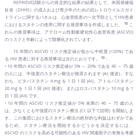
REPRIEVE試験からの肯定的な結果の結果として、米国保健福
祉省（DHHS）の成人および青少年のための抗レトロウイルスガイ
ドラインに関するパネルは、心血管疾患の一次予防としてHIV患者
10
におけるスタチンの使用に関する推奨事項を作成しました。
こ
れらの推奨事項は、アテローム性動脈硬化性心血管疾患 (ASCVD)
のリスクと年齢によって階層化されています。
10 年間の ASCVD リスク推定値が低から中程度 (<20%) であ
10
る HIV 患者に対する推奨事項は次のとおりです。
:
• 10 年間の ASCVD リスク推定値が 5% ～ 20% である 40 ～ 75 歳
の人には、中強度のスタチン療法が推奨されます (AI;​​ 後述)。すな
わち、ピタバスタチン 4 mg を 1 日 1 回 (AI)、アトルバスタチン
20 mg を 1 日 1 回 (AII; 後述)、またはロスバスタチン 10 mg を 1
日 1 回 (AII) です。
• 10 年間の ASCVD リスク推定値が 5% 未満の 40 ～ 75 歳の人
は、少なくとも中強度のスタチン療法 (CI; 以下で説明) を開始しま
す。この集団におけるスタチン療法の絶対的な利益はわずかであ
るため、スタチン療法を開始するかどうかを決定するには、
ASCVD のリスクを高める可能性のある HIV 関連因子の有無を考慮