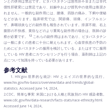
ンとの併用は禁忌です。ピタバスタチンは急性肝不全または非代
償性肝硬変には禁忌であり、妊娠中および授乳中の使用は推奨さ
れません。一般的な副作用には、腰痛、四肢の痛み、下痢や便秘
などがあります。臨床研究では、関節痛、頭痛、インフルエン
ザ、鼻咽頭炎などの副作用も報告されています。排尿不能、右上
腹部の不快感、黄疸などのより重篤な副作用の場合は、医師の診
12
察が必要です。
これらの副作用はまれであり、ピタバスタチン
は一般に多くの患者に十分に耐えられます。心血管疾患の予防の
ためにピタバスタチンの服用を検討している、またはすでに服用
している HIV 患者にカウンセリングを行う場合、薬剤師は上記の
点について知識を持っている必要があります。
参考文献
1.
HIV.gov
.世界的な統計: HIV とエイズの世界的な流行。
www.hiv.gov/hiv-basics/overview/data-and-trends/global-
statistics
. Accessed June 14, 2024。
2.CDC。簡単な事実: 米国における人種と民族別の HIV 感染者数。
www.cdc.gov/hiv/data-research/facts-stats/race-ethnicity.html
.
Accessed June 14, 2024。