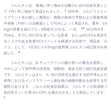
コルヒチンは、痛風に伴う痛みの治療のための抗炎症薬とし
3
て 1961 年に初めて承認されました。
2009年、コルクリスとい
うブランド名の新しい製剤が、痛風の発赤の予防および家族性地
中海熱（FMF）の治療薬としてFDAによって承認され、通常、0.6
3-5
mgの用量を経口で2～4回処方される。一日。
2023年6月、
FDAは、すでにASCVDを患っている患者、またはASCVDを発症す
るリスクのある患者のCVイベントを軽減する目的で、商品名「ロ
ドコ」として、1日当たり0.5mgの低用量コルヒチン経口投与を承
6
認した。
コルヒチンは、β-チューブリンの微小管への重合を阻害し、
それによって好中球の活性化、脱顆粒、遊走を防ぐ経口抗炎症薬
です。コルヒチンはまた、IL-1βの活性化を媒介する好中球および
単球におけるインフラマソーム複合体の細胞内集合を妨害する可
能性があります。これらの抗炎症効果は、コルヒチンが高感度 C
反応性タンパク質 (hs-CRP) を減少させることも実証しています。
2