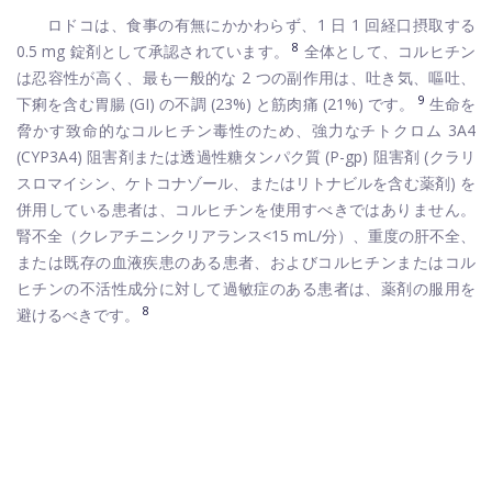
ロドコは、食事の有無にかかわらず、1 日 1 回経口摂取する
8
0.5 mg 錠剤として承認されています。
全体として、コルヒチン
は忍容性が高く、最も一般的な 2 つの副作用は、吐き気、嘔吐、
9
下痢を含む胃腸 (GI) の不調 (23%) と筋肉痛 (21%) です。
生命を
脅かす致命的なコルヒチン毒性のため、強力なチトクロム 3A4
(CYP3A4) 阻害剤または透過性糖タンパク質 (P-gp) 阻害剤 (クラリ
スロマイシン、ケトコナゾール、またはリトナビルを含む薬剤) を
併用している患者は、コルヒチンを使用すべきではありません。
腎不全（クレアチニンクリアランス<15 mL/分）、重度の肝不全、
または既存の血液疾患のある患者、およびコルヒチンまたはコル
ヒチンの不活性成分に対して過敏症のある患者は、薬剤の服用を
8
避けるべきです。