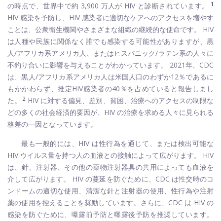
1
の時点で、世界中で約 3,900 万人が HIV と診断されています。
HIV 感染を予防し、HIV 感染者に適切なケアへのアクセスを増やす
ことは、公衆衛生機関やさまざまな組織の継続的な使命です。 HIV
は人種や民族に関係なく誰でも感染する可能性がありますが、黒
人/アフリカ系アメリカ人、またはヒスパニック/ラテン系の人々に
不釣り合いに影響を与えることがわかっています。 2021年、CDC
は、黒人/アフリカ系アメリカ人は米国人口のわずか12％であるに
もかかわらず、推定HIV感染者の40％を占めていると報告しまし
2
た。
HIV に対する偏見、差別、貧困、治療へのアクセスの制限な
どの多くの社会経済的要因が、HIV の治療を求める人々に見られる
格差の一因となっています。
最も一般的には、HIV は性行為を通じて、または検出可能な
HIV ウイルス量を持つ人の血液との接触によって広がります。 HIV
は、針、注射器、その他の薬物注射器具の共用によっても血液を
介して広がります。 HIV の蔓延を防ぐために、CDC は性交時のコ
ンドームの適切な使用、清潔な針と注射器の使用、性行為や注射
薬の使用を控えることを奨励しています。さらに、CDC は HIV の
感染を防ぐために、曝露前予防と曝露後予防を推奨しています。