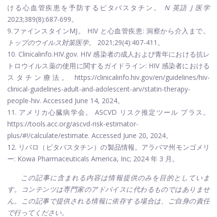
ける心血管疾患を予防するピタバスタチン。
N 英語 J 医学
2023;389(8):687-699。
9.ファインスタインMJ。 HIV と心血管疾患: 洞察から介入まで。
トップのウイルス対策医学。
2021;29(4):407-411。
10.
Clinicalinfo.HIV.gov
. HIV 感染者の成人および青年における抗レ
トロウイルス薬の使用に関するガイドライン: HIV 感染者における
スタチン療法。
https://clinicalinfo.hiv.gov/en/guidelines/hiv-
clinical-guidelines-adult-and-adolescent-arv/statin-therapy-
people-hiv
. Accessed June 14, 2024。
11. アメリカ心臓病学会。 ASCVD リスク推定ツール プラス。
https://tools.acc.org/ascvd-risk-estimator-
plus/#!/calculate/estimate
. Accessed June 20, 2024。
12. リバロ（ピタバスタチン）の製品情報。アラバマ州モンゴメリ
ー: Kowa Pharmaceuticals America, Inc; 2024 年 3 月。
この記事に含まれる内容は情報提供のみを目的としていま
す。コンテンツは専門家のアドバイスに代わるものではありませ
ん。この記事で提供される情報に依存する場合は、ご自身の責任
で行ってください。