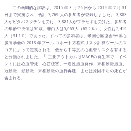
この画期的な試験は、2015 年 3 月 26 日から 2019 年 7 月 31
日まで実施され、合計 7,769 人の参加者が登録しました。 3,888
人がピタバスタチンを受け、3,881人がプラセボを受けた。参加者
の年齢中央値は50歳、非白人は5,065人（65.2％）、女性は2,419
人（31.1％）であった。すべての参加者は、米国心臓協会/米国心
臓病学会の 2013 年プール コホート方程式リスク計算ツールのス
コアによって定義される、低から中等度の心血管リスクを有する
11
と分類されました。
主要アウトカムはMACEの発生率で、イベ
ントには心血管死、心筋梗塞、一過性虚血発作、末梢動脈虚血、
冠動脈、頸動脈、末梢動脈の血行再建、または原因不明の死亡が
含まれる。