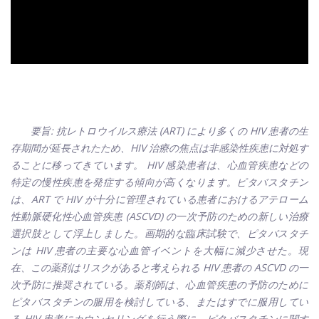
要旨: 抗レトロウイルス療法 (ART) により多くの HIV 患者の生
存期間が延長されたため、HIV 治療の焦点は非感染性疾患に対処す
ることに移ってきています。 HIV 感染患者は、心血管疾患などの
特定の慢性疾患を発症する傾向が高くなります。ピタバスタチン
は、ART で HIV が十分に管理されている患者におけるアテローム
性動脈硬化性心血管疾患 (ASCVD) の一次予防のための新しい治療
選択肢として浮上しました。画期的な臨床試験で、ピタバスタチ
ンは HIV 患者の主要な心血管イベントを大幅に減少させた。現
在、この薬剤はリスクがあると考えられる HIV 患者の ASCVD の一
次予防に推奨されている。薬剤師は、心血管疾患の予防のために
ピタバスタチンの服用を検討している、またはすでに服用してい
る HIV 患者にカウンセリングを行う際に、ピタバスタチンに関す