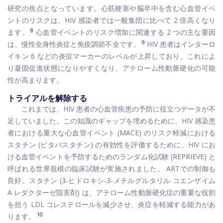
研究の焦点となっています。心筋梗塞や脳卒中を含む心血管イベ
ントのリスクは、HIV 感染者では一般集団に比べて 2 倍高くなり
8
ます。
心血管イベントのリスク増加に関連する 2 つの主な要因
9
は、慢性全身性炎症と免疫調節不全です。
HIV 患者はインターロ
イキン 6 などの炎症マーカーのレベルが上昇しており、これによ
り凝固促進状態になりやすくなり、アテローム性動脈硬化の可能
性が高まります。
トライアルを解除する
これまでは、HIV 患者の心血管疾患の予防に役立つデータが不
足していました。この知識のギャップを埋めるために、HIV 感染患
者における重大な心血管イベント (MACE) のリスク軽減における
スタチン (ピタバスタチン) の有効性を評価するために、HIV にお
ける血管イベントを予防するためのランダム化試験 (REPRIEVE) と
呼ばれる世界規模の臨床試験が実施されました。 ARTでの制御も
良好。スタチン (3-ヒドロキシ-3-メチルグルタリル コエンザイム
A レダクターゼ阻害剤) は、アテローム性動脈硬化症の重要な役割
を担う LDL コレステロールを減少させ、炎症を軽減する能力があ
10
ります。