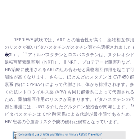
REPRIEVE 試験では、ART との適合性が高く、薬物相互作用
のリスクが低いピタバスタチンがスタチン類から選択されました (
10
表2
）。
アトルバスタチンとロスバスタチンは、ヌクレオシド
逆転写酵素阻害剤（NRTI）、非NRTI、プロテアーゼ阻害剤など、
HIV治療に使用されるARTの組み合わせと薬物相互作用を起こす可
能性が高くなります。さらに、ほとんどのスタチンは CYP450 酵
素系 (特に CYP3A4) によって代謝され、体から排泄されます。多
くの抗レトロウイルス薬 (ARV) も同じ酵素系によって代謝される
ため、薬物相互作用のリスクが高まります。ピタバスタチンの代
12
謝と排泄には、UGT を介したグルクロン酸抱合が関与します。
ピタバスタチンは CYP 酵素系による代謝が最小限であるため、
HIV 患者の心血管リスク予防の優れた候補となっています。