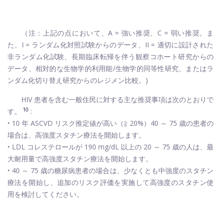
（注：上記の点において、A = 強い推奨、C = 弱い推奨。ま
た、I = ランダム化対照試験からのデータ、II = 適切に設計された
非ランダム化試験、長期臨床転帰を伴う観察コホート研究からの
データ、相対的な生物学的利用能/生物学的同等性研究、またはラ
ンダム化切り替え研究からのレジメン比較。)
HIV 患者を含む一般住民に対する主な推奨事項は次のとおりで
10
す。
:
• 10 年 ASCVD リスク推定値が高い（≧ 20%）40 ～ 75 歳の患者の
場合は、高強度スタチン療法を開始します。
• LDL コレステロールが 190 mg/dL 以上の 20 ～ 75 歳の人は、最
大耐用量で高強度スタチン療法を開始します。
• 40 ～ 75 歳の糖尿病患者の場合は、少なくとも中強度のスタチン
療法を開始し、追加のリスク評価を実施して高強度のスタチン使
用を検討してください。