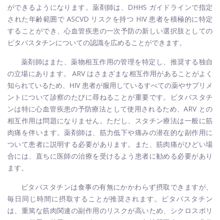
ができるようになります。薬剤師は、DHHS ガイドラインで指定
された年齢範囲で ASCVD リスクを持つ HIV 患者を積極的に特定
することができ、心血管疾患の一次予防の新しい選択肢としての
ピタバスタチンについての認識を広めることができます。
薬剤師はまた、薬物相互作用の管理を特定し、推奨する独自
の立場にあります。 ARV はさまざまな相互作用があることがよく
知られているため、HIV 患者が服用しているすべての薬やサプリメ
ントについて診察のたびに尋ねることが重要です。ピタバスタチ
ンは特に心血管疾患の予防療法として使用されるため、ARV との
相互作用は問題になりません。ただし、スタチン療法は一般に筋
肉痛を伴います。薬剤師は、筋力低下や痛みの潜在的な副作用に
ついて患者に説明する必要があります。また、筋肉痛がひどい場
合には、直ちに医師の治療を受けるよう患者に勧める必要があり
ます。
ピタバスタチンは食事の有無にかかわらず摂取できますが、
毎日同じ時間に摂取することが推奨されます。ピタバスタチン
は、重篤な筋肉関連の副作用のリスクが高いため、シクロスポリ