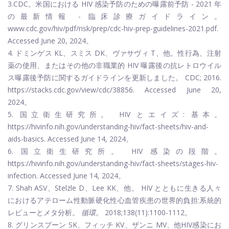
3.CDC。米国における HIV 感染予防のための曝露前予防 - 2021 年
の最新情報 - 臨床診療ガイドライン。
www.cdc.gov/hiv/pdf/risk/prep/cdc-hiv-prep-guidelines-2021.pdf
.
Accessed June 20, 2024。
4. ドミンゲス KL、スミス DK、ヴァサヴィ T、他。性行為、注射
薬の使用、またはその他の非職業的 HIV 曝露後の抗レトロウイル
ス曝露後予防に関するガイドラインを更新しました。 CDC; 2016.
https://stacks.cdc.gov/view/cdc/38856
. Accessed June 20,
2024。
5. 国立衛生研究所。 HIV とエイズ: 基本。
https://hivinfo.nih.gov/understanding-hiv/fact-sheets/hiv-and-
aids-basics
. Accessed June 14, 2024。
6. 国立衛生研究所。 HIV 感染の段階。
https://hivinfo.nih.gov/understanding-hiv/fact-sheets/stages-hiv-
infection
. Accessed June 14, 2024。
7. Shah ASV、Stelzle D、Lee KK、他。 HIV とともに生きる人々
におけるアテローム性動脈硬化性心血管疾患の世界的負担:系統的
レビューとメタ分析。
循環。
2018;138(11):1100-1112。
8. グリンスプーン SK、フィッチ KV、ザンニ MV、他HIV感染にお