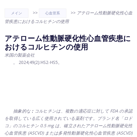
>>
>>
アテローム性動脈硬化性心血
メイン
心血管系
管疾患におけるコルヒチンの使用
アテローム性動脈硬化性心血管疾患に
おけるコルヒチンの使用
米国の製薬会社
。 2024;49(2):HS2-HS5。
抽象的な
:
コルヒチンは、複数の適応症に対して FDA の承認
を取得している広く使用されている薬剤です。ブランド名「ロド
コ」のコルヒチン 0.5 mg は、確立されたアテローム性動脈硬化性
心血管疾患 (ASCVD) または多発性動脈硬化性心血管疾患 (ASCVD)