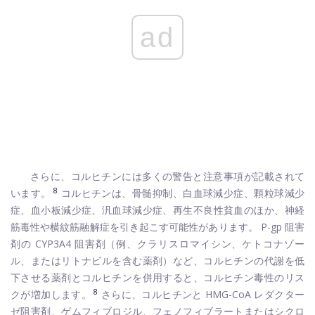
ad
さらに、コルヒチンには多くの警告と注意事項が記載されて
8
います。
コルヒチンは、骨髄抑制、白血球減少症、顆粒球減少
症、血小板減少症、汎血球減少症、再生不良性貧血のほか、神経
筋毒性や横紋筋融解症を引き起こす可能性があります。 P-gp 阻害
剤の CYP3A4 阻害剤（例、クラリスロマイシン、ケトコナゾー
ル、またはリトナビルを含む薬剤）など、コルヒチンの代謝を低
下させる薬剤とコルヒチンを併用すると、コルヒチン毒性のリス
8
クが増加します。
さらに、コルヒチンと HMG-CoA レダクター
ゼ阻害剤、ゲムフィブロジル、フェノフィブラートまたはシクロ