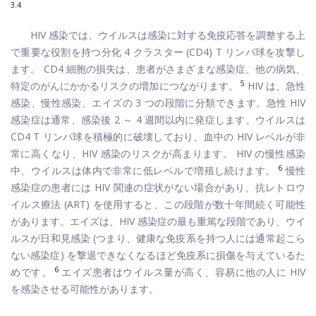
3.4
HIV 感染では、ウイルスは感染に対する免疫応答を調整する上
で重要な役割を持つ分化 4 クラスター (CD4) T リンパ球を攻撃し
ます。 CD4 細胞の損失は、患者がさまざまな感染症、他の病気、
5
特定のがんにかかるリスクの増加につながります。
HIV は、急性
感染、慢性感染、エイズの 3 つの段階に分類できます。急性 HIV
感染症は通常、感染後 2 ～ 4 週間以内に発症します。ウイルスは
CD4 T リンパ球を積極的に破壊しており、血中の HIV レベルが非
常に高くなり、HIV 感染のリスクが高まります。 HIV の慢性感染
6
中、ウイルスは体内で非常に低レベルで増殖し続けます。
慢性
感染症の患者には HIV 関連の症状がない場合があり、抗レトロウ
イルス療法 (ART) を使用すると、この段階が数十年間続く可能性
があります。エイズは、HIV 感染症の最も重篤な段階であり、ウイ
ルスが日和見感染 (つまり、健康な免疫系を持つ人には通常起こら
ない感染症) を撃退できなくなるほど免疫系に損傷を与えているた
6
めです。
エイズ患者はウイルス量が高く、容易に他の人に HIV
を感染させる可能性があります。