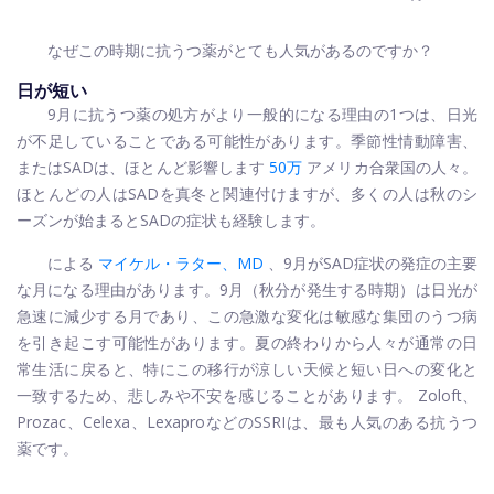
なぜこの時期に抗うつ薬がとても人気があるのですか？
日が短い
9月に抗うつ薬の処方がより一般的になる理由の1つは、日光
が不足していることである可能性があります。季節性情動障害、
またはSADは、ほとんど影響します
50万
アメリカ合衆国の人々。
ほとんどの人はSADを真冬と関連付けますが、多くの人は秋のシ
ーズンが始まるとSADの症状も経験します。
による
マイケル・ラター、MD
、9月がSAD症状の発症の主要
な月になる理由があります。9月（秋分が発生する時期）は日光が
急速に減少する月であり、この急激な変化は敏感な集団のうつ病
を引き起こす可能性があります。夏の終わりから人々が通常の日
常生活に戻ると、特にこの移行が涼しい天候と短い日への変化と
一致するため、悲しみや不安を感じることがあります。 Zoloft、
Prozac、Celexa、LexaproなどのSSRIは、最も人気のある抗うつ
薬です。