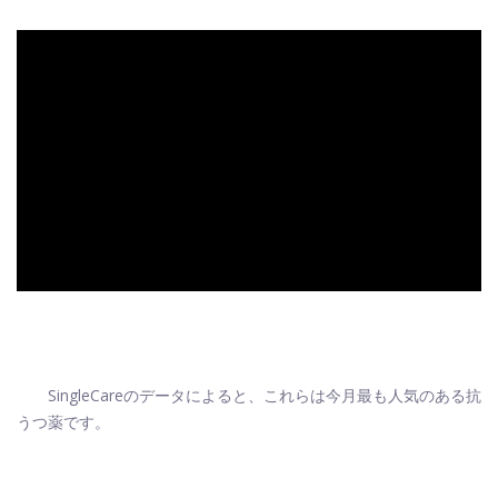
ad
SingleCareのデータによると、これらは今月最も人気のある抗
うつ薬です。