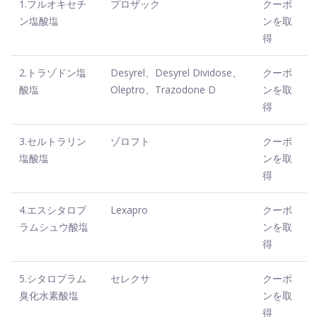
1.フルオキセチ
プロザック
クーポ
ン塩酸塩
ンを取
得
2.トラゾドン塩
Desyrel、Desyrel Dividose、
クーポ
酸塩
Oleptro、Trazodone D
ンを取
得
3.セルトラリン
ゾロフト
クーポ
塩酸塩
ンを取
得
4.エスシタロプ
Lexapro
クーポ
ラムシュウ酸塩
ンを取
得
5.シタロプラム
セレクサ
クーポ
臭化水素酸塩
ンを取
得