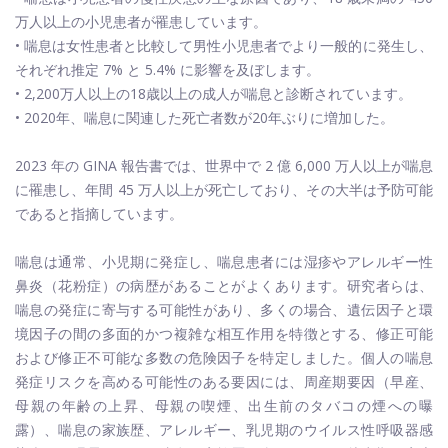
万人以上の小児患者が罹患しています。
• 喘息は女性患者と比較して男性小児患者でより一般的に発生し、
それぞれ推定 7% と 5.4% に影響を及ぼします。
• 2,200万人以上の18歳以上の成人が喘息と診断されています。
• 2020年、喘息に関連した死亡者数が20年ぶりに増加した。
2023 年の GINA 報告書では、世界中で 2 億 6,000 万人以上が喘息
に罹患し、年間 45 万人以上が死亡しており、その大半は予防可能
であると指摘しています。
喘息は通常、小児期に発症し、喘息患者には湿疹やアレルギー性
鼻炎（花粉症）の病歴があることがよくあります。研究者らは、
喘息の発症に寄与する可能性があり、多くの場合、遺伝因子と環
境因子の間の多面的かつ複雑な相互作用を特徴とする、修正可能
および修正不可能な多数の危険因子を特定しました。個人の喘息
発症リスクを高める可能性のある要因には、周産期要因（早産、
母親の年齢の上昇、母親の喫煙、出生前のタバコの煙への曝
露）、喘息の家族歴、アレルギー、乳児期のウイルス性呼吸器感